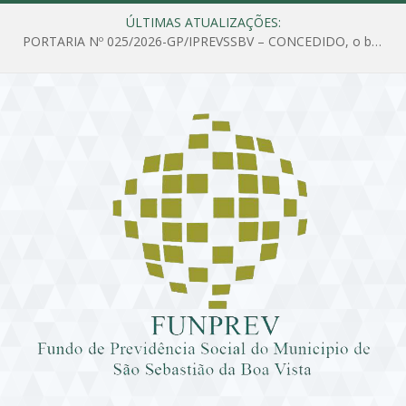
ÚLTIMAS ATUALIZAÇÕES:
PORTARIA Nº 025/2026-GP/IPREVSSBV – CONCEDIDO, o benefício de PENSÃO a MARIA ESTELA DOS SANTOS SOUZA