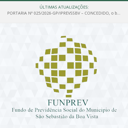
ÚLTIMAS ATUALIZAÇÕES:
PORTARIA Nº 025/2026-GP/IPREVSSBV – CONCEDIDO, o benefício de PENSÃO a MARIA ESTELA DOS SANTOS SOUZA