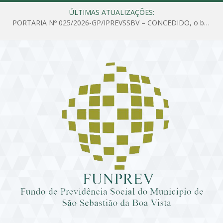
ÚLTIMAS ATUALIZAÇÕES:
PORTARIA Nº 025/2026-GP/IPREVSSBV – CONCEDIDO, o benefício de PENSÃO a MARIA ESTELA DOS SANTOS SOUZA