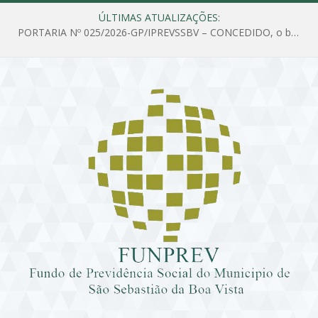
ÚLTIMAS ATUALIZAÇÕES:
PORTARIA Nº 025/2026-GP/IPREVSSBV – CONCEDIDO, o benefício de PENSÃO a MARIA ESTELA DOS SANTOS SOUZA