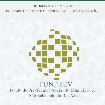
ÚLTIMAS ATUALIZAÇÕES:
PORTARIA Nº 025/2026-GP/IPREVSSBV – CONCEDIDO, o benefício de PENSÃO a MARIA ESTELA DOS SANTOS SOUZA