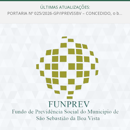
ÚLTIMAS ATUALIZAÇÕES:
PORTARIA Nº 025/2026-GP/IPREVSSBV – CONCEDIDO, o benefício de PENSÃO a MARIA ESTELA DOS SANTOS SOUZA