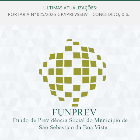
ÚLTIMAS ATUALIZAÇÕES:
PORTARIA Nº 025/2026-GP/IPREVSSBV – CONCEDIDO, o benefício de PENSÃO a MARIA ESTELA DOS SANTOS SOUZA