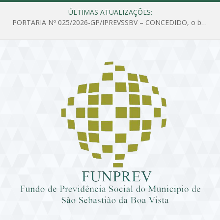
ÚLTIMAS ATUALIZAÇÕES:
PORTARIA Nº 025/2026-GP/IPREVSSBV – CONCEDIDO, o benefício de PENSÃO a MARIA ESTELA DOS SANTOS SOUZA