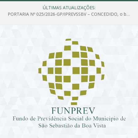
ÚLTIMAS ATUALIZAÇÕES:
PORTARIA Nº 025/2026-GP/IPREVSSBV – CONCEDIDO, o benefício de PENSÃO a MARIA ESTELA DOS SANTOS SOUZA