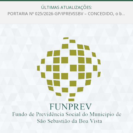
ÚLTIMAS ATUALIZAÇÕES:
PORTARIA Nº 025/2026-GP/IPREVSSBV – CONCEDIDO, o benefício de PENSÃO a MARIA ESTELA DOS SANTOS SOUZA