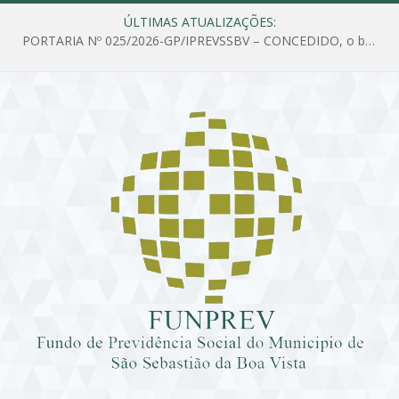
ÚLTIMAS ATUALIZAÇÕES:
PORTARIA Nº 025/2026-GP/IPREVSSBV – CONCEDIDO, o benefício de PENSÃO a MARIA ESTELA DOS SANTOS SOUZA