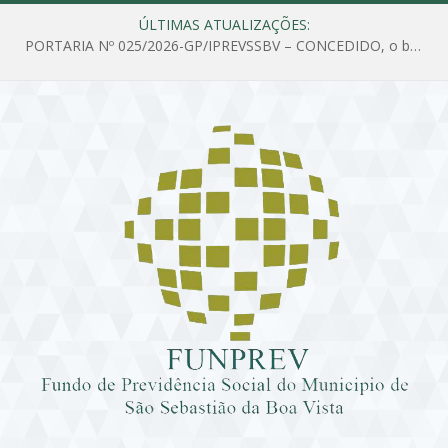
ÚLTIMAS ATUALIZAÇÕES:
PORTARIA Nº 025/2026-GP/IPREVSSBV – CONCEDIDO, o benefício de PENSÃO a MARIA ESTELA DOS SANTOS SOUZA