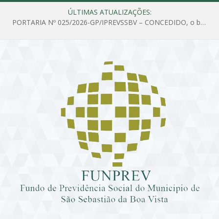
ÚLTIMAS ATUALIZAÇÕES:
PORTARIA Nº 025/2026-GP/IPREVSSBV – CONCEDIDO, o benefício de PENSÃO a MARIA ESTELA DOS SANTOS SOUZA