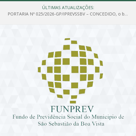
ÚLTIMAS ATUALIZAÇÕES:
PORTARIA Nº 025/2026-GP/IPREVSSBV – CONCEDIDO, o benefício de PENSÃO a MARIA ESTELA DOS SANTOS SOUZA