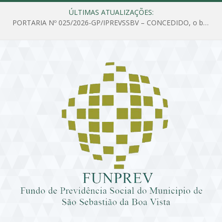
ÚLTIMAS ATUALIZAÇÕES:
PORTARIA Nº 025/2026-GP/IPREVSSBV – CONCEDIDO, o benefício de PENSÃO a MARIA ESTELA DOS SANTOS SOUZA