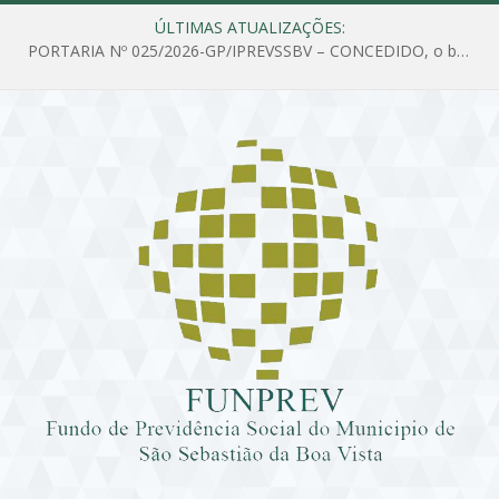
ÚLTIMAS ATUALIZAÇÕES:
PORTARIA Nº 025/2026-GP/IPREVSSBV – CONCEDIDO, o benefício de PENSÃO a MARIA ESTELA DOS SANTOS SOUZA