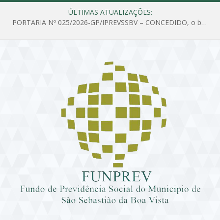
ÚLTIMAS ATUALIZAÇÕES:
PORTARIA Nº 025/2026-GP/IPREVSSBV – CONCEDIDO, o benefício de PENSÃO a MARIA ESTELA DOS SANTOS SOUZA