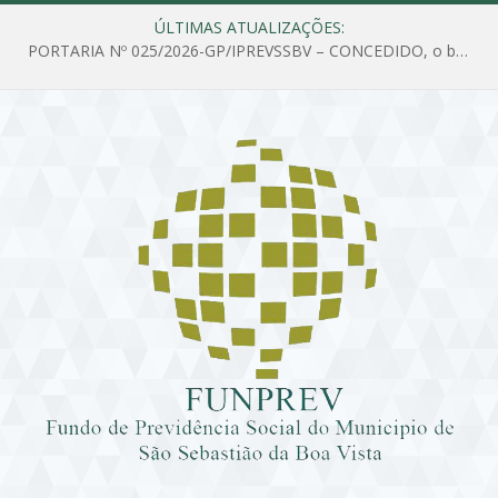
ÚLTIMAS ATUALIZAÇÕES:
PORTARIA Nº 025/2026-GP/IPREVSSBV – CONCEDIDO, o benefício de PENSÃO a MARIA ESTELA DOS SANTOS SOUZA