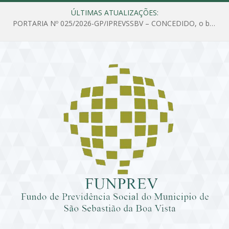
ÚLTIMAS ATUALIZAÇÕES:
PORTARIA Nº 025/2026-GP/IPREVSSBV – CONCEDIDO, o benefício de PENSÃO a MARIA ESTELA DOS SANTOS SOUZA