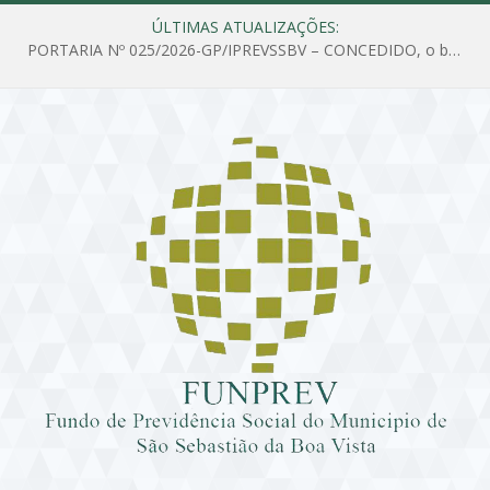
ÚLTIMAS ATUALIZAÇÕES:
PORTARIA Nº 025/2026-GP/IPREVSSBV – CONCEDIDO, o benefício de PENSÃO a MARIA ESTELA DOS SANTOS SOUZA