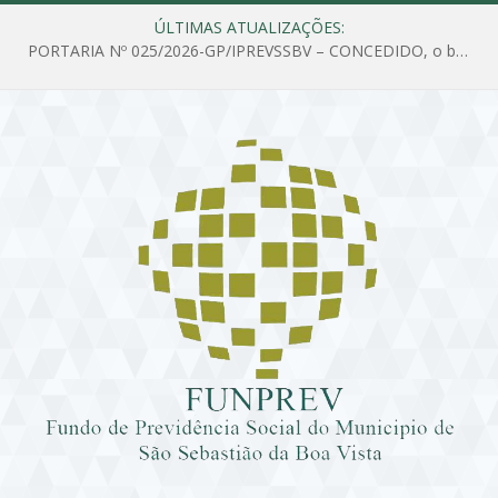
ÚLTIMAS ATUALIZAÇÕES:
PORTARIA Nº 025/2026-GP/IPREVSSBV – CONCEDIDO, o benefício de PENSÃO a MARIA ESTELA DOS SANTOS SOUZA