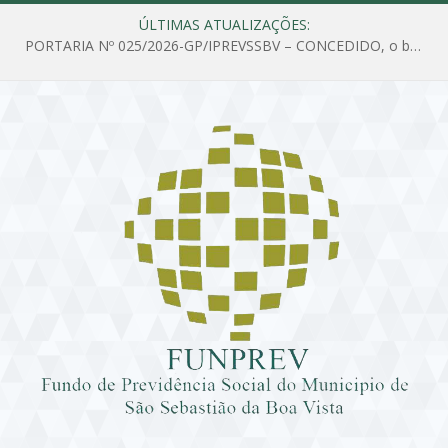
ÚLTIMAS ATUALIZAÇÕES:
PORTARIA Nº 025/2026-GP/IPREVSSBV – CONCEDIDO, o benefício de PENSÃO a MARIA ESTELA DOS SANTOS SOUZA