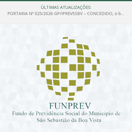
ÚLTIMAS ATUALIZAÇÕES:
PORTARIA Nº 025/2026-GP/IPREVSSBV – CONCEDIDO, o benefício de PENSÃO a MARIA ESTELA DOS SANTOS SOUZA