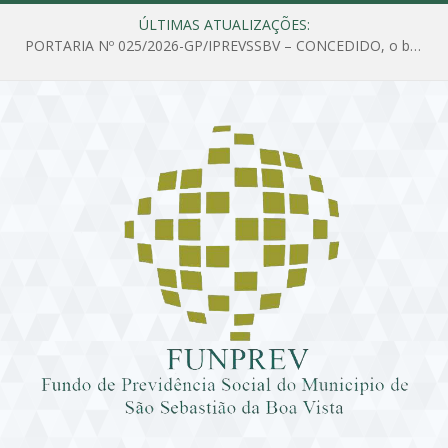
ÚLTIMAS ATUALIZAÇÕES:
PORTARIA Nº 025/2026-GP/IPREVSSBV – CONCEDIDO, o benefício de PENSÃO a MARIA ESTELA DOS SANTOS SOUZA