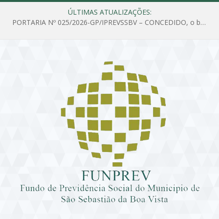
ÚLTIMAS ATUALIZAÇÕES:
PORTARIA Nº 025/2026-GP/IPREVSSBV – CONCEDIDO, o benefício de PENSÃO a MARIA ESTELA DOS SANTOS SOUZA