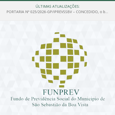
ÚLTIMAS ATUALIZAÇÕES:
PORTARIA Nº 025/2026-GP/IPREVSSBV – CONCEDIDO, o benefício de PENSÃO a MARIA ESTELA DOS SANTOS SOUZA