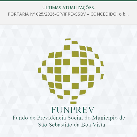
ÚLTIMAS ATUALIZAÇÕES:
PORTARIA Nº 025/2026-GP/IPREVSSBV – CONCEDIDO, o benefício de PENSÃO a MARIA ESTELA DOS SANTOS SOUZA