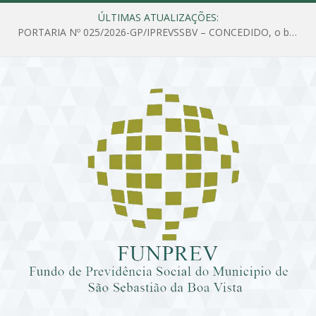
ÚLTIMAS ATUALIZAÇÕES:
PORTARIA Nº 025/2026-GP/IPREVSSBV – CONCEDIDO, o benefício de PENSÃO a MARIA ESTELA DOS SANTOS SOUZA