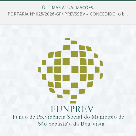
ÚLTIMAS ATUALIZAÇÕES:
PORTARIA Nº 025/2026-GP/IPREVSSBV – CONCEDIDO, o benefício de PENSÃO a MARIA ESTELA DOS SANTOS SOUZA