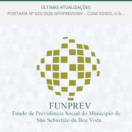
ÚLTIMAS ATUALIZAÇÕES:
PORTARIA Nº 025/2026-GP/IPREVSSBV – CONCEDIDO, o benefício de PENSÃO a MARIA ESTELA DOS SANTOS SOUZA