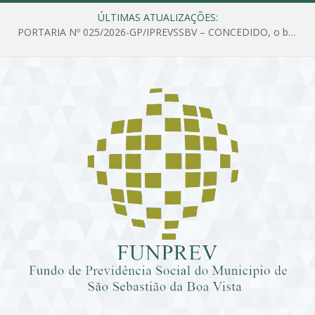
ÚLTIMAS ATUALIZAÇÕES:
PORTARIA Nº 025/2026-GP/IPREVSSBV – CONCEDIDO, o benefício de PENSÃO a MARIA ESTELA DOS SANTOS SOUZA