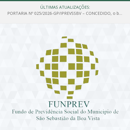
ÚLTIMAS ATUALIZAÇÕES:
PORTARIA Nº 025/2026-GP/IPREVSSBV – CONCEDIDO, o benefício de PENSÃO a MARIA ESTELA DOS SANTOS SOUZA