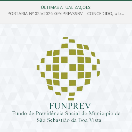
ÚLTIMAS ATUALIZAÇÕES:
PORTARIA Nº 025/2026-GP/IPREVSSBV – CONCEDIDO, o benefício de PENSÃO a MARIA ESTELA DOS SANTOS SOUZA